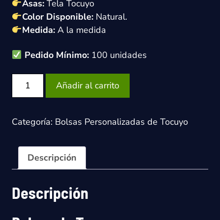
Asas:
Tela
Tocuyo
Color Disponible:
Natural.
Medida:
A la medida
Pedido Mínimo:
100 unidades
Bolsas
Añadir al carrito
de
Tocuyo
Personalizadas
Categoría:
Bolsas Personalizadas de Tocuyo
cantidad
Descripción
Descripción